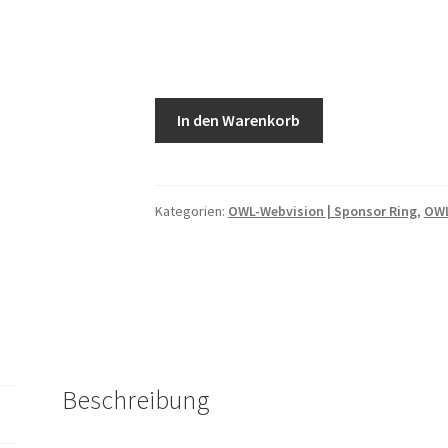
Sponsor
In den Warenkorb
Ring
Paket
1:
„Start
Kategorien:
OWL-Webvision | Sponsor Ring
,
OWL
ab“
Menge
Beschreibung