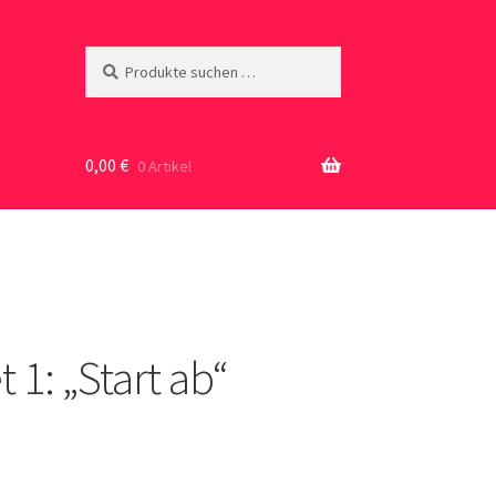
Suche
Suchen
nach:
0,00
€
0 Artikel
 1: „Start ab“