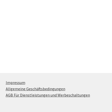
OWL Webshop – Black Rabbat
OWL-Webshop
OWL-Webshop – Aktionen
OWL-Webshop – Unternehmen
OWL-Webshop | Für Unternehmen
Shop
Impressum
Warenkorb
Allgemeine Geschäftsbedingungen
AGB Für Dienstleistungen und Werbeschaltungen