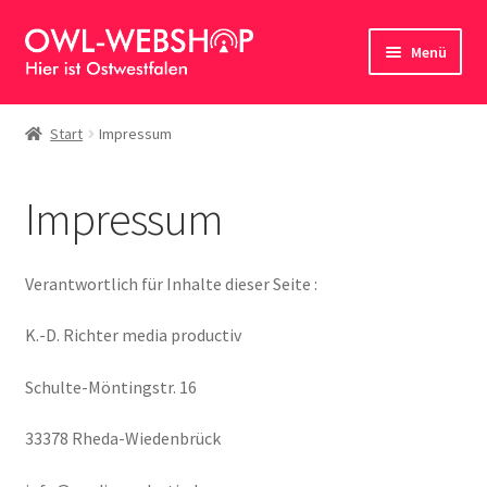
Zur
Zum
Menü
Navigation
Inhalt
springen
springen
Startseite
Start
Impressum
AGB für Dienstleistungen und Werbeschaltungen
Impressum
Allgemeine Geschäftsbedingungen (AGB)
Datenschutzerklärung
Verantwortlich für Inhalte dieser Seite :
Impressum
K.-D. Richter media productiv
Schulte-Möntingstr. 16
Kasse
33378 Rheda-Wiedenbrück
Mein Konto