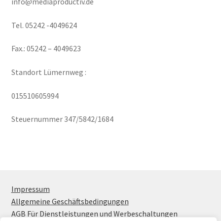
info@mediaproductiv.de
OWL Webshop – Black Rabbat
Tel. 05242 -4049624
OWL-Webshop
Fax.: 05242 – 4049623
OWL-Webshop – Aktionen
Standort Lümernweg :
OWL-Webshop – Unternehmen
015510605994
OWL-Webshop | Für Unternehmen
Steuernummer 347/5842/1684
Shop
Warenkorb
Impressum
Allgemeine Geschäftsbedingungen
AGB Für Dienstleistungen und Werbeschaltungen