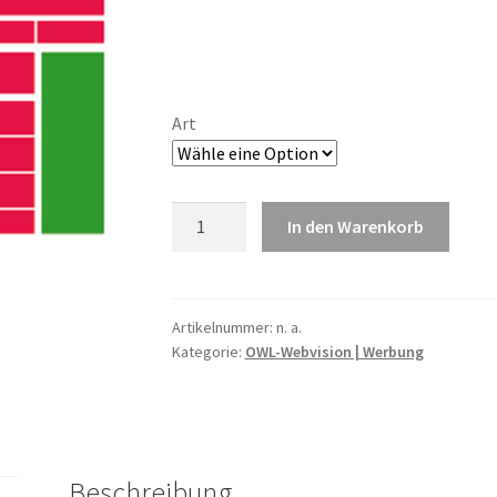
Art
Video
In den Warenkorb
oder
Print
Anzeige
(VP1/VP2)
Artikelnummer:
n. a.
Kategorie:
OWL-Webvision | Werbung
Menge
Beschreibung