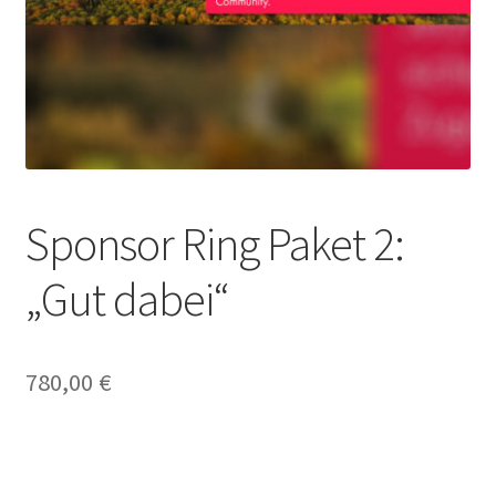
OWL Webshop – Black Rabbat
OWL-Webshop
OWL-Webshop – Aktionen
OWL-Webshop – Unternehmen
Sponsor Ring Paket 2:
OWL-Webshop | Für Unternehmen
„Gut dabei“
Shop
Warenkorb
780,00
€