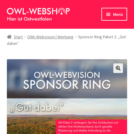
Zur
Zum
Menü
Navigation
Inhalt
springen
springen
Startseite
Start
OWL-Webvision | Werbung
Sponsor Ring Paket 2: „Gut
dabei“
AGB für Dienstleistungen und Werbeschaltungen
Allgemeine Geschäftsbedingungen (AGB)
Datenschutzerklärung
🔍
Impressum
Kasse
Mein Konto