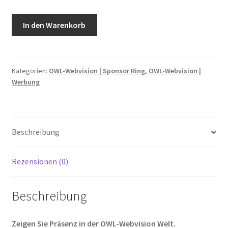
Sponsor
In den Warenkorb
Ring
Paket
2:
„Gut
Kategorien:
OWL-Webvision | Sponsor Ring
,
OWL-Webvision |
Werbung
dabei“
Menge
Beschreibung
Rezensionen (0)
Beschreibung
Zeigen Sie Präsenz in der OWL-Webvision Welt.