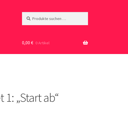
Suche
Suchen
nach:
0,00
€
0 Artikel
 1: „Start ab“