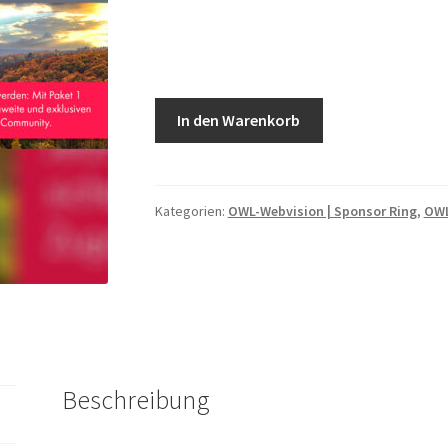
Sponsor
In den Warenkorb
Ring
Paket
1:
„Start
Kategorien:
OWL-Webvision | Sponsor Ring
,
OWL
ab“
Menge
Beschreibung