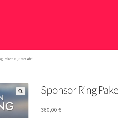
rbeschaltungen
Allgemeine Geschäftsbedingungen (AGB)
g Paket 1: „Start ab“
n Konto
OWL Webshop – Black Rabbat
OWL-Webshop
Unternehmen
OWL-Webshop | Für Unternehmen
Shop
Warenkorb
Sponsor Ring Paket
🔍
360,00
€