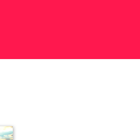
rbeschaltungen
Allgemeine Geschäftsbedingungen (AGB)
n Konto
OWL Webshop – Black Rabbat
OWL-Webshop
Unternehmen
OWL-Webshop | Für Unternehmen
Shop
Warenkorb