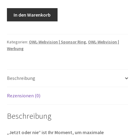
Sponsor
In den Warenkorb
Ring
Paket
7:
„Jetzt
Kategorien:
OWL-Webvision | Sponsor Ring
,
OWL-Webvision |
Werbung
oder
nie“
Menge
Beschreibung
Rezensionen (0)
Beschreibung
„Jetzt oder nie“ ist Ihr Moment, um maximale