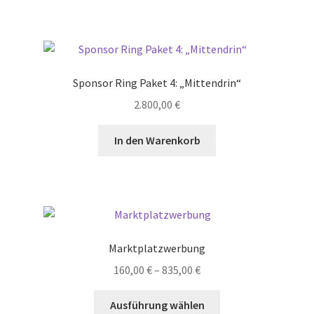
Sponsor Ring Paket 4: „Mittendrin“
2.800,00
€
In den Warenkorb
Marktplatzwerbung
Preisspanne:
160,00
€
–
835,00
€
160,00 €
Dieses
bis
Ausführung wählen