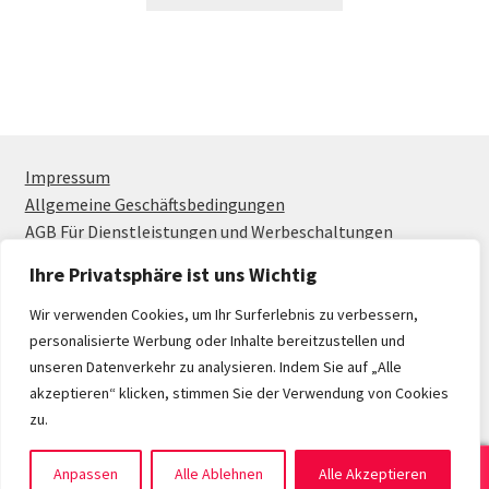
Produkt
835,00 €
weist
mehrere
Varianten
auf.
Die
Optionen
Impressum
können
Allgemeine Geschäftsbedingungen
auf
AGB Für Dienstleistungen und Werbeschaltungen
der
Ihre Privatsphäre ist uns Wichtig
Produktseite
gewählt
Wir verwenden Cookies, um Ihr Surferlebnis zu verbessern,
werden
personalisierte Werbung oder Inhalte bereitzustellen und
unseren Datenverkehr zu analysieren. Indem Sie auf „Alle
© OWL-Webshop 2026
akzeptieren“ klicken, stimmen Sie der Verwendung von Cookies
Datenschutzerklärung
Erstellt mit WooCommerce
.
zu.
0
Anpassen
Alle Ablehnen
Alle Akzeptieren