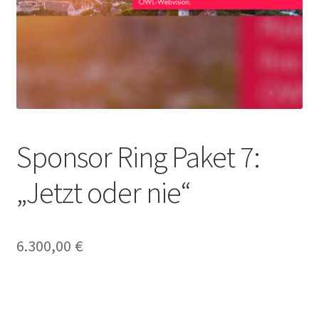
OWL Webshop – Black Rabbat
OWL-Webshop
OWL-Webshop – Aktionen
OWL-Webshop – Unternehmen
Sponsor Ring Paket 7:
OWL-Webshop | Für Unternehmen
„Jetzt oder nie“
Shop
Warenkorb
6.300,00
€