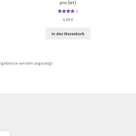
pro Set)
Bewertet
4,00
€
mit
4.00
von 5
In den Warenkorb
 Ergebnisse werden angezeigt